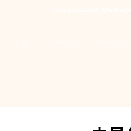
Pianist Kana Akaboshi Official Website
ホーム /
プロフィール /
ピアノレッスン /