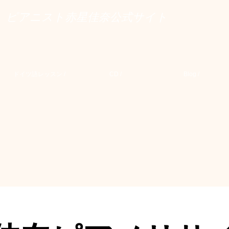
ピアニスト赤星佳奈公式サイト
ドイツ語レッスン /
CD /
Blog /