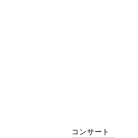
Pianist Kana Akaboshi Official Website
ホーム /
プロフィール /
ピアノレッスン /
コンサート